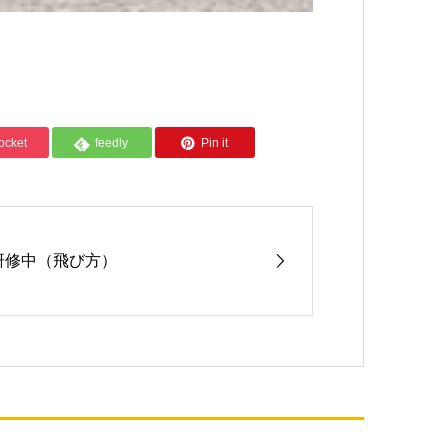
ocket
feedly
Pin it
研修中（飛び方）