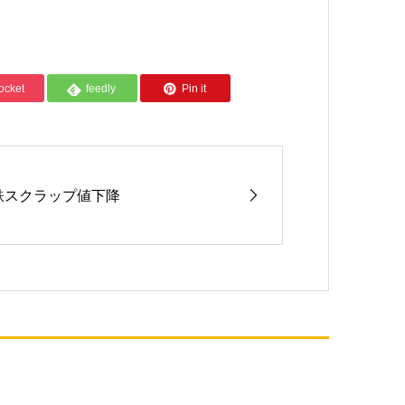
ocket
feedly
Pin it
鉄スクラップ値下降