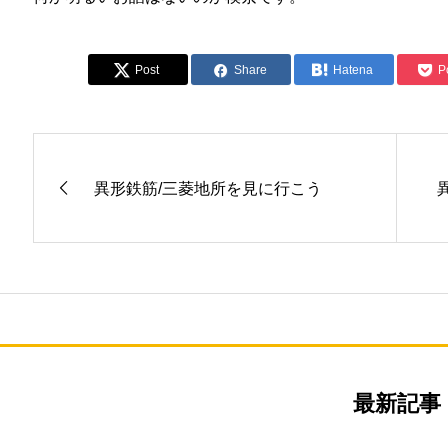
Post
Share
Hatena
P
異形鉄筋/三菱地所を見に行こう
最新記事