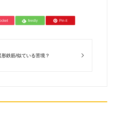
ocket
feedly
Pin it
異形鉄筋/似ている苦境？