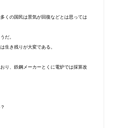
や多くの国民は景気が回復などとは思っては
ようだ。
業は生き残りが大変である。
ており、鉄鋼メーカーとくに電炉では採算改
か？