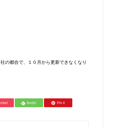
会社の都合で、１０月から更新できなくなり
ocket
feedly
Pin it